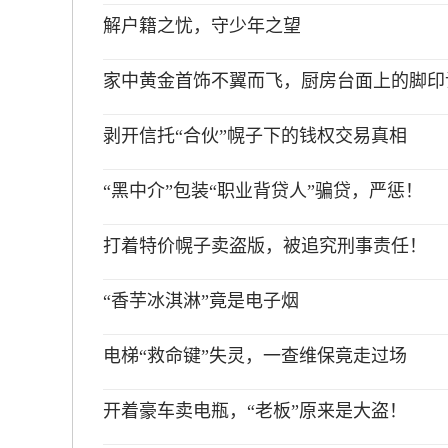
解户籍之忧，守少年之望
家中黄金首饰不翼而飞，厨房台面上的脚印
剥开信托“合伙”幌子下的钱权交易真相
“黑中介”包装“职业背贷人”骗贷，严惩！
打着特价幌子卖盗版，被追究刑事责任！
“香芋冰淇淋”竟是电子烟
电梯“救命键”失灵，一查维保竟走过场
开着豪车卖电瓶，“老板”原来是大盗！