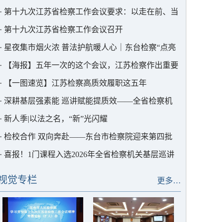
十九次江苏省检察工作会议精神
·
第十九次江苏省检察工作会议要求：以走在前、当
表率的实干实绩为中国式现代化江苏新实践贡献更大
·
第十九次江苏省检察工作会议召开
检察力量
·
星夜集市烟火浓 普法护航暖人心｜东台检察“点亮
星夜”文明实践活动热闹开摊！
·
【海报】五年一次的这个会议，江苏检察作出重要
部署
·
【一图速览】江苏检察高质效履职这五年
·
深耕基层强素能 巡讲赋能提质效——全省检察机
关第五轮基层巡讲首站走进东台
·
新人季|以法之名，“新”光闪耀
·
检校合作 双向奔赴——东台市检察院迎来第四批
西南政法大学实习生
·
喜报！1门课程入选2026年全省检察机关基层巡讲
课程菜单
视觉专栏
更多…