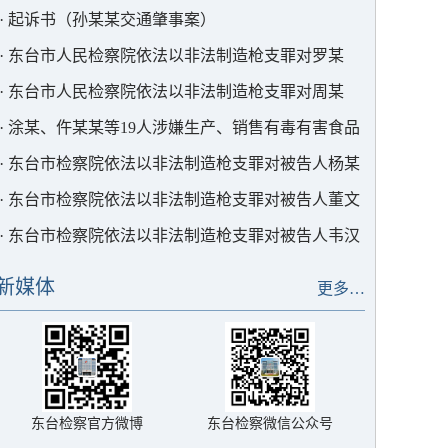
·
起诉书（孙某某交通肇事案）
·
东台市人民检察院依法以非法制造枪支罪对罗某
某、杨某二人提起公诉
·
东台市人民检察院依法以非法制造枪支罪对周某
某、刘某某二人提起公诉
·
涂某、仵某某等19人涉嫌生产、销售有毒有害食品
案被提起公诉
·
东台市检察院依法以非法制造枪支罪对被告人杨某
某等10人提起公诉
·
东台市检察院依法以非法制造枪支罪对被告人董文
举提起公诉
·
东台市检察院依法以非法制造枪支罪对被告人韦汉
权等14人提起公诉
新媒体
更多…
东台检察官方微博
东台检察微信公众号