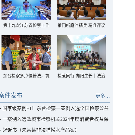
第十九次江苏省检察工作
推门听庭淬精兵 精准评议
会议要求：以走在前、当
提质效｜盐城市检察院听
表率的实干实绩为中国式
庭评议组在东台开展听庭
现代化江苏新实践贡献更
评议活动
大检察力量
东台检察多点位普法，筑
检爱同行 向阳生长｜法治
牢群众财产安全防线
之光，照亮三条成长路
案件发布
更多…
·
国家级案例+1！东台检察一案例入选全国检察公益
诉讼优秀案例
·
一案例入选盐城市检察机关2024年度消费者权益保
护典型案例
·
起诉书（朱某某非法捕捞水产品案）