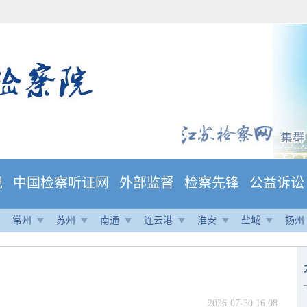
规
中国检察听证网
外部监督
检察先锋
公益诉讼
常州
苏州
南通
连云港
淮安
盐城
扬州
2026-07-30 16:08