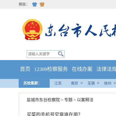
换肤：
首页
12309检察服务
在线办案
法律法
苏检集群：
江苏
南京
无锡
徐州
盐城市东台检察院
>
专题
>
以案释法
买菜的手机号究竟谁在用？