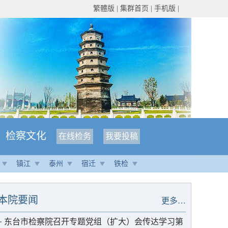
繁體版
|
集群首页
|
手机版
|
检察文化
在线检务
我要投稿
镇江
泰州
宿迁
铁检
本院要闻
更多…
·
东台市检察院召开专题党组（扩大）会传达学习第