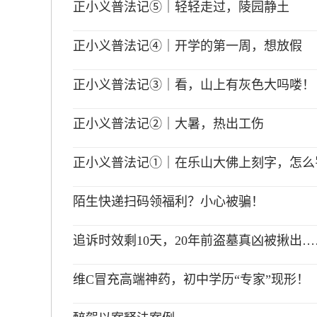
正小义普法记⑤｜轻轻走过，陵园静土
正小义普法记④｜开学的第一周，想放假
正小义普法记③｜看，山上有灰色大吗喽！
正小义普法记②｜大暑，热出工伤
正小义普法记①｜在乐山大佛上刻字，怎么
陌生快递扫码领福利？小心被骗！
追诉时效剩10天，20年前盗墓真凶被揪出…
维C冒充高端神药，初中学历“专家”现形！