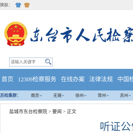
换肤：
首页
12309检察服务
在线办案
法律法规
中国
苏检集群：
南京
无锡
徐州
常州
苏州
盐城市东台检察院
>
要闻
> 正文
听证公