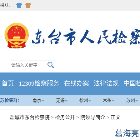
换肤：
首页
12309检察服务
在线办案
法律法规
中国
苏检集群：
南京
无锡
徐州
常州
苏州
盐城市东台检察院
>
检务公开
>
院领导简介
> 正文
葛海亮